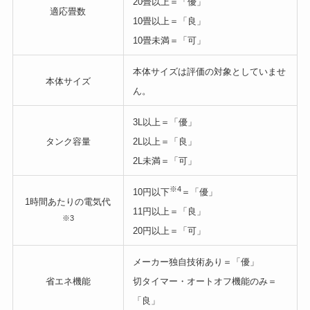
20畳以上＝「優」
適応畳数
10畳以上＝「良」
10畳未満＝「可」
本体サイズは評価の対象としていませ
本体サイズ
ん。
3L以上＝「優」
タンク容量
2L以上＝「良」
2L未満＝「可」
※4
10円以下
＝「優」
1時間あたりの電気代
11円以上＝「良」
※3
20円以上＝「可」
メーカー独自技術あり＝「優」
省エネ機能
切タイマー・オートオフ機能のみ＝
「良」