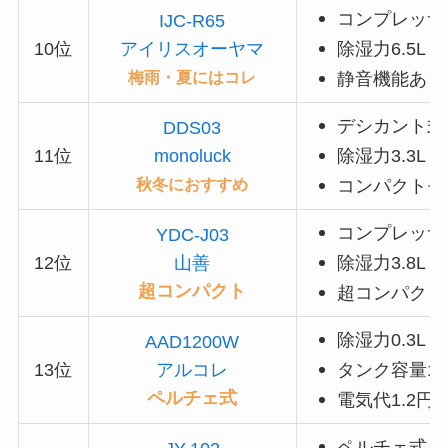
コンプレッサ
IJC-R65
10位
アイリスオーヤマ
除湿力6.
5L
梅雨・夏にはコレ
静音機能あり
デシカント式
DDS03
11位
monoluck
除湿力3.3L
秋冬におすすめ
コンパクトモ
コンプレッサ
YDC-J03
12位
山善
除湿力3.8L
超コンパクト
超コンパクト
除湿力0.3L /
AAD1200W
13位
アルコレ
タンク容量1L
ペルチェ式
電気代1.2円
ペルチェ式