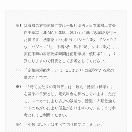
除湿機の衣類乾燥性能は一般社団法人日本電機工業会
自主基準（JEMA-HD090：2017）に基づき試験を行っ
た値です。洗濯物：2kg相当（Tシャツ3枚、Yシャツ2
枚、パジャマ1組、下着7枚、靴下2足、タオル3枚）、
実使用時の衣類乾燥時間は使用環境・使用条件により
異なりますので目安として参考としてください。
「定格除湿能力」とは、1日あたりに除湿できる水の
量のことです。
「1時間あたりの電気代」は、原則「除湿（標準）」
を基準の目安とし、電気料金を算出しています。ただ
し、メーカーにより多少の誤差や、除湿・衣類乾燥モ
ードのちがいにより僅差がありますので、あくまで参
考としてご利用ください。
「小数点以下」はすべて切り捨てにしました。