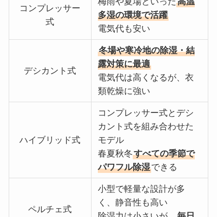
梅雨や夏場といった
高温
コンプレッサー
多湿の環境で活躍
式
電気代も安い
冬場や寒冷地の除湿・結
露対策に最適
デシカント式
電気代は高くなるが、衣
類乾燥に強い
コンプレッサー式とデシ
カント式を組み合わせた
ハイブリッド式
モデル
春夏秋冬
すべての季節で
パワフル除湿
できる
小型で軽量な設計が多
く、静音性も高い
ペルチェ式
除湿力は小さいが、
毎日