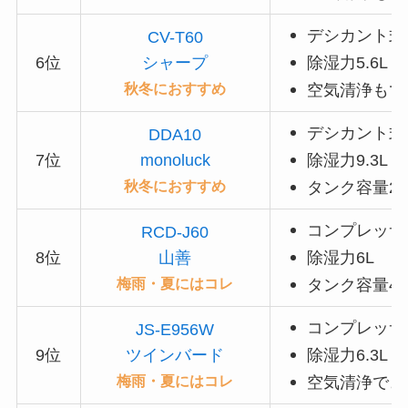
デシカント式
CV-T60
6位
シャープ
除湿力5.6L
秋冬におすすめ
空気清浄もで
デシカント式
DDA10
7位
monoluck
除湿力9.3L
秋冬におすすめ
タンク容量2.
コンプレッサ
RCD-J60
8位
山善
除湿力6L
梅雨・夏にはコレ
タンク容量4.
コンプレッサ
JS-E956W
9位
ツインバード
除湿力6.3
L
梅雨・夏にはコレ
空気清浄でき