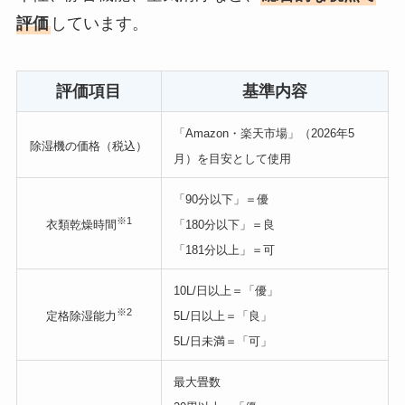
評価
しています。
評価項目
基準内容
「Amazon・楽天市場」（2026年5
除湿機の価格（税込）
月）を目安として使用
「90分以下」＝優
※1
衣類乾燥時間
「180分以下」＝良
「181分以上」＝可
10L/日以上＝「優」
※2
定格除湿能力
5L/日以上＝「良」
5L/日未満＝「可」
最大畳数