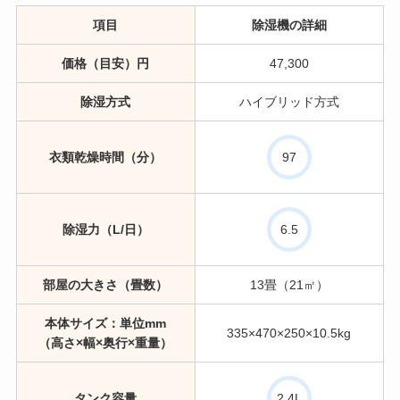
項目
除湿機の詳細
価格（目安）円
47,300
除湿方式
ハイブリッド方式
衣類乾燥時間（分）
97
除湿力（L/日）
6.5
部屋の大きさ（畳数）
13畳（21㎡）
本体サイズ：単位mm
335×470×250×10.5kg
（高さ×幅×奥行×重量）
タンク容量
2.4L