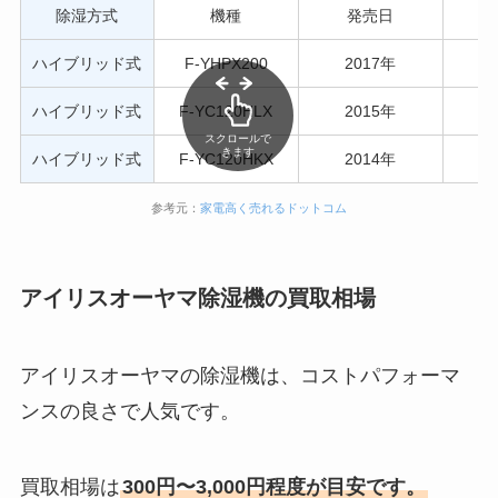
除湿方式
機種
発売日
ハイブリッド式
F-YHPX200
2017年
1
ハイブリッド式
F-YC120HLX
2015年
1
スクロールで
きます
ハイブリッド式
F-YC120HKX
2014年
5
参考元：
家電高く売れるドットコム
アイリスオーヤマ除湿機の買取相場
アイリスオーヤマの除湿機は、コストパフォーマ
ンスの良さで人気です。
買取相場は
300円〜3,000円程度が目安です。